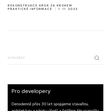
REKONSTRUKCE KROK ZA KROKEM
PRAKTICKÉ INFORMACE
1. 11. 2023
Search
Pro developery
Denodenně přes 30 let spojujeme ​stavařinu,
architekturu a nároky úřadů a ​šetříme tím rozpočty