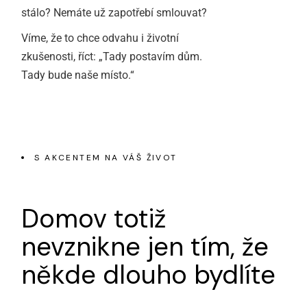
stálo? Nemáte už zapotřebí smlouvat?
Víme, že to c
hce odvahu i životní
zkušenosti, říct:
„
Tady postavím dům.
Tady bude naše místo.
“
S AKCENTEM NA VÁŠ ŽIVOT
Domov totiž
nevznikne jen
tím, že
někde dlouho
bydlíte