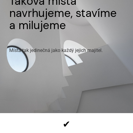
Taková místa
navrhujeme, stavíme
a milujeme
Místa tak jedinečná jako každý jejich majitel.
✔