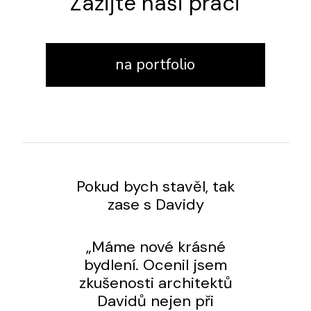
Zažijte naši práci
na portfolio
Pokud bych stavěl, tak
Ú
zase s Davidy
„Máme nové krásné
bydlení. Ocenil jsem
zkušenosti architektů
id
Davidů nejen při
e